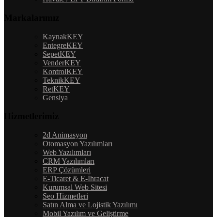
Markalarımız
KaynakKEY
EntegreKEY
SepetKEY
VenderKEY
KontrolKEY
TeknikKEY
RetKEY
Gensiya
Hizmetlerimiz
2d Animasyon
Otomasyon Yazılımları
Web Yazılımları
CRM Yazılımları
ERP Çözümleri
E-Ticaret & E-İhracat
Kurumsal Web Sitesi
Seo Hizmetleri
Satın Alma ve Lojistik Yazılımı
Mobil Yazılım ve Geliştirme