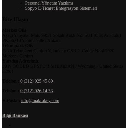
Personel Yönetim Yazılımı
Sopyo E-Ticaret Entegrasyon Sistemleri
Bize Ulaşın
Merkez Ofis
Aşağı Yahyalar Mah. 995/1 Sokak Kat:8 No: 5/31 (Ofis Anadolu)
PK.06210 Yenimahalle / Ankara
Teknopark Ofis
Çakü Teknokent Çankırı Yakınkent OSB 2. Cadde No:4/2020
Merkez / Çankırı
Yurtdışı Adresimiz
30 N GOULD ST STE R SHERIDAN / Wyoming - United States
82801
Telefon :
0 (312) 925 45 80
Telefon :
0 (312) 926 14 53
E-Posta :
info@makrokey.com
Bilgi Bankası