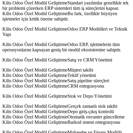
Kilis Odoo Özel Modül GeliştirmeStandart yazılımlar genellikle tek
bir problemi çözerken ERP sistemleri tüm iş süreçlerini kapsar.
Kilis Odoo Özel Modül GeliştirmeBu fark, özellikle büyüyen
işletmeler için kritik öneme sahiptir.
Kilis Odoo Özel Modül GeliştirmeOdoo ERP Modülleri ve Teknik
Yapı
Kilis Odoo Özel Modül GeliştirmeOdoo ERP, işletmelerin tüm
operasyonlarını kapsayan geniş bir modül ekosistemine sahiptir.
Kilis Odoo Özel Modül GeliştirmeSatış ve CRM Yönetimi
Kilis Odoo Özel Modül GeliştirmeMüşteri takibi
Kilis Odoo Özel Modül GeliştirmeTeklif yönetimi
Kilis Odoo Özel Modül GeliştirmeSatış pipeline süreçleri
Kilis Odoo Özel Modül GeliştirmeCRM entegrasyonu
Kilis Odoo Özel Modül GeliştirmeStok ve Depo Yönetimi
Kilis Odoo Özel Modül GeliştirmeGerçek zamanlı stok takibi
Kilis Odoo Özel Modül GeliştirmeDepo giriş-çıkış kontrolü
Kilis Odoo Özel Modül GeliştirmeOtomatik envanter güncelleme
Kilis Odoo Özel Modül GeliştirmeBarkod sistem entegrasyonu
Kilis Odoo Özel Modül GeliştirmeMuhasebe ve Finans Modülü