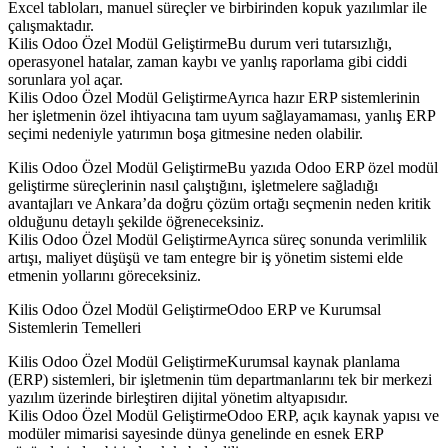
Excel tabloları, manuel süreçler ve birbirinden kopuk yazılımlar ile
çalışmaktadır.
Kilis Odoo Özel Modül GeliştirmeBu durum veri tutarsızlığı,
operasyonel hatalar, zaman kaybı ve yanlış raporlama gibi ciddi
sorunlara yol açar.
Kilis Odoo Özel Modül GeliştirmeAyrıca hazır ERP sistemlerinin
her işletmenin özel ihtiyacına tam uyum sağlayamaması, yanlış ERP
seçimi nedeniyle yatırımın boşa gitmesine neden olabilir.
Kilis Odoo Özel Modül GeliştirmeBu yazıda Odoo ERP özel modül
geliştirme süreçlerinin nasıl çalıştığını, işletmelere sağladığı
avantajları ve Ankara’da doğru çözüm ortağı seçmenin neden kritik
olduğunu detaylı şekilde öğreneceksiniz.
Kilis Odoo Özel Modül GeliştirmeAyrıca süreç sonunda verimlilik
artışı, maliyet düşüşü ve tam entegre bir iş yönetim sistemi elde
etmenin yollarını göreceksiniz.
Kilis Odoo Özel Modül GeliştirmeOdoo ERP ve Kurumsal
Sistemlerin Temelleri
Kilis Odoo Özel Modül GeliştirmeKurumsal kaynak planlama
(ERP) sistemleri, bir işletmenin tüm departmanlarını tek bir merkezi
yazılım üzerinde birleştiren dijital yönetim altyapısıdır.
Kilis Odoo Özel Modül GeliştirmeOdoo ERP, açık kaynak yapısı ve
modüler mimarisi sayesinde dünya genelinde en esnek ERP