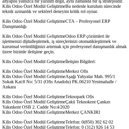
altyapısı yalnızca bir yazılım değil, aynı zamanda bir iş stratejisidir.
Kilis Odoo Özel Modül GeliştirmeBu nedenle kurulum sürecinde
teknik uzmanlık ve sektörel deneyim kritik rol oynar.
Kilis Odoo Özel Modül GeliştirmeCTA – Profesyonel ERP
Danışmanlığı
Kilis Odoo Özel Modül GeliştirmeOdoo ERP çözümleri ile
işletmenizi dijitalleştirmek, iş süreçlerinizi otomatikleştirmek ve
kurumsal verimliliğinizi artırmak için profesyonel danışmanlık almak
üzere bizimle iletişime geçin.
Kilis Odoo Özel Modül Geliştirmeİletişim Bilgileri:
Kilis Odoo Özel Modül GeliştirmeMerkez Ofis
Kilis Odoo Özel Modül GeliştirmeAşağı Yahyalar Mah. 995/1
Sokak Kat:8 No: 5/31 (Ofis Anadolu) PK.06210 Yenimahalle /
Ankara
Kilis Odoo Özel Modül GeliştirmeTeknopark Ofis
Kilis Odoo Özel Modül GeliştirmeÇakü Teknokent Çankırı
Yakınkent OSB 2. Cadde No:4/2020
Kilis Odoo Özel Modül GeliştirmeMerkez ÇANKIRI
Kilis Odoo Özel Modül GeliştirmeTelefon: 0(850) 302 62 02
Kilis Odoo Özel Modül GeliştirmeTelefon: 0 (312) 926 14 53