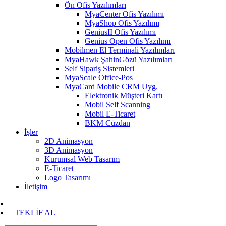
Ön Ofis Yazılımları
MyaCenter Ofis Yazılımı
MyaShop Ofis Yazılımı
GeniusII Ofis Yazılımı
Genius Open Ofis Yazılımı
Mobilmen El Terminali Yazılımları
MyaHawk ŞahinGözü Yazılımları
Self Sipariş Sistemleri
MyaScale Office-Pos
MyaCard Mobile CRM Uyg.
Elektronik Müşteri Kartı
Mobil Self Scanning
Mobil E-Ticaret
BKM Cüzdan
İşler
2D Animasyon
3D Animasyon
Kurumsal Web Tasarım
E-Ticaret
Logo Tasarımı
İletişim
TEKLİF AL