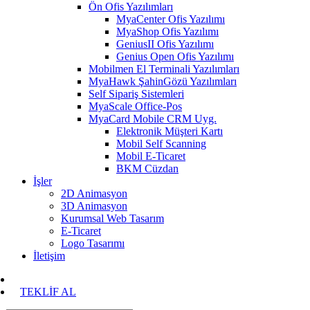
Ön Ofis Yazılımları
MyaCenter Ofis Yazılımı
MyaShop Ofis Yazılımı
GeniusII Ofis Yazılımı
Genius Open Ofis Yazılımı
Mobilmen El Terminali Yazılımları
MyaHawk ŞahinGözü Yazılımları
Self Sipariş Sistemleri
MyaScale Office-Pos
MyaCard Mobile CRM Uyg.
Elektronik Müşteri Kartı
Mobil Self Scanning
Mobil E-Ticaret
BKM Cüzdan
İşler
2D Animasyon
3D Animasyon
Kurumsal Web Tasarım
E-Ticaret
Logo Tasarımı
İletişim
TEKLİF AL