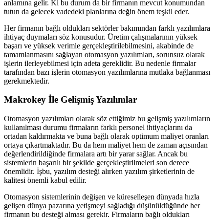
anlamına gelir. Ki bu durum da bir firmanın mevcut konumundan
tutun da gelecek vadedeki planlarına değin önem teşkil eder.
Her firmanın bağlı oldukları sektörler bakımından farklı yazılımlara
ihtiyaç duymaları söz konusudur. Üretim çalışmalarının yüksek
başarı ve yüksek verimle gerçekleştirilebilmesini, akabinde de
tamamlanmasını sağlayan otomasyon yazılımları, sorunsuz olarak
işlerin ilerleyebilmesi için adeta gereklidir. Bu nedenle firmalar
tarafından bazı işlerin otomasyon yazılımlarına mutlaka bağlanması
gerekmektedir.
Makrokey İle Gelişmiş Yazılımlar
Otomasyon yazılımları olarak söz ettiğimiz bu gelişmiş yazılımların
kullanılması durumu firmaların farklı personel ihtiyaçlarını da
ortadan kaldırmakta ve buna bağlı olarak optimum maliyet oranları
ortaya çıkartmaktadır. Bu da hem maliyet hem de zaman açısından
değerlendirildiğinde firmalara artı bir yarar sağlar. Ancak bu
sistemlerin başarılı bir şekilde gerçekleştirilmeleri son derece
önemlidir. İşbu, yazılım desteği alırken yazılım şirketlerinin de
kalitesi önemli kabul edilir.
Otomasyon sistemlerinin değişen ve küreselleşen dünyada hızla
gelişen dünya pazarına yetişmeyi sağladığı düşünüldüğünde her
firmanın bu desteği alması gerekir. Firmaların bağlı oldukları