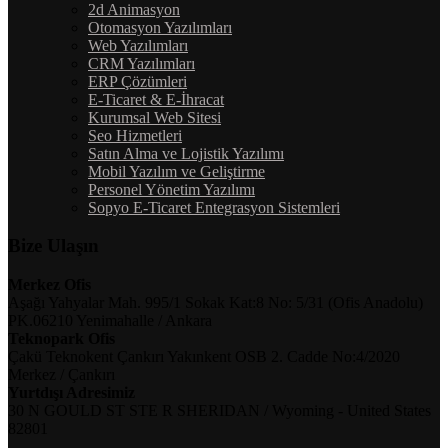
2d Animasyon
Otomasyon Yazılımları
Web Yazılımları
CRM Yazılımları
ERP Çözümleri
E-Ticaret & E-İhracat
Kurumsal Web Sitesi
Seo Hizmetleri
Satın Alma ve Lojistik Yazılımı
Mobil Yazılım ve Geliştirme
Personel Yönetim Yazılımı
Sopyo E-Ticaret Entegrasyon Sistemleri
Bize Ulaşın
Merkez Ofis
Aşağı Yahyalar Mah. 995/1 Sokak Kat:8 No: 5/31 (Ofis Anadolu)
PK.06210 Yenimahalle / Ankara
Teknopark Ofis
Çakü Teknokent Çankırı Yakınkent OSB 2. Cadde No:4/2020
Merkez / Çankırı
Yurtdışı Adresimiz
30 N GOULD ST STE R SHERIDAN / Wyoming - United States
82801