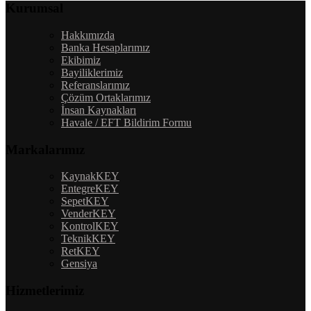
Kurumsal
Hakkımızda
Banka Hesaplarımız
Ekibimiz
Bayiliklerimiz
Referanslarımız
Çözüm Ortaklarımız
İnsan Kaynakları
Havale / EFT Bildirim Formu
Markalarımız
KaynakKEY
EntegreKEY
SepetKEY
VenderKEY
KontrolKEY
TeknikKEY
RetKEY
Gensiya
Hizmetlerimiz