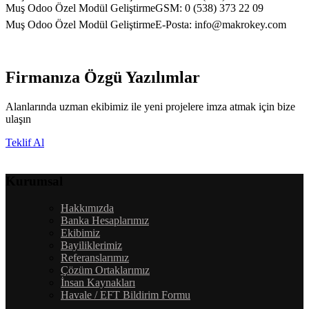
Muş Odoo Özel Modül GeliştirmeGSM: 0 (538) 373 22 09
Muş Odoo Özel Modül GeliştirmeE-Posta:
info@makrokey.com
Firmanıza Özgü Yazılımlar
Alanlarında uzman ekibimiz ile yeni projelere imza atmak için bize
ulaşın
Teklif Al
Kurumsal
Hakkımızda
Banka Hesaplarımız
Ekibimiz
Bayiliklerimiz
Referanslarımız
Çözüm Ortaklarımız
İnsan Kaynakları
Havale / EFT Bildirim Formu