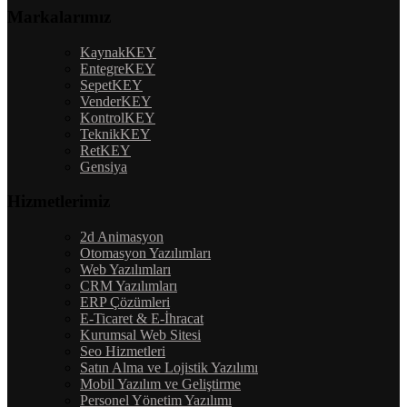
Markalarımız
KaynakKEY
EntegreKEY
SepetKEY
VenderKEY
KontrolKEY
TeknikKEY
RetKEY
Gensiya
Hizmetlerimiz
2d Animasyon
Otomasyon Yazılımları
Web Yazılımları
CRM Yazılımları
ERP Çözümleri
E-Ticaret & E-İhracat
Kurumsal Web Sitesi
Seo Hizmetleri
Satın Alma ve Lojistik Yazılımı
Mobil Yazılım ve Geliştirme
Personel Yönetim Yazılımı