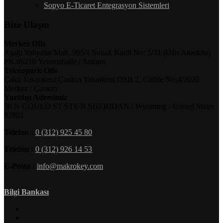
Sopyo E-Ticaret Entegrasyon Sistemleri
Bize Ulaşın
Merkez Ofis
Aşağı Yahyalar Mah. 995/1 Sokak Kat:8 No: 5/31 (Ofis Anadolu)
PK.06210 Yenimahalle / Ankara
Teknopark Ofis
Çakü Teknokent Çankırı Yakınkent OSB 2. Cadde No:4/2020
Merkez / Çankırı
Yurtdışı Adresimiz
30 N GOULD ST STE R SHERIDAN / Wyoming - United States
82801
Telefon :
0 (312) 925 45 80
Telefon :
0 (312) 926 14 53
E-Posta :
info@makrokey.com
Bilgi Bankası