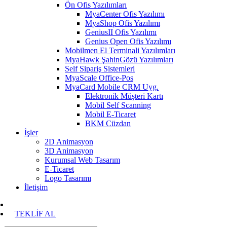
Ön Ofis Yazılımları
MyaCenter Ofis Yazılımı
MyaShop Ofis Yazılımı
GeniusII Ofis Yazılımı
Genius Open Ofis Yazılımı
Mobilmen El Terminali Yazılımları
MyaHawk ŞahinGözü Yazılımları
Self Sipariş Sistemleri
MyaScale Office-Pos
MyaCard Mobile CRM Uyg.
Elektronik Müşteri Kartı
Mobil Self Scanning
Mobil E-Ticaret
BKM Cüzdan
İşler
2D Animasyon
3D Animasyon
Kurumsal Web Tasarım
E-Ticaret
Logo Tasarımı
İletişim
TEKLİF AL