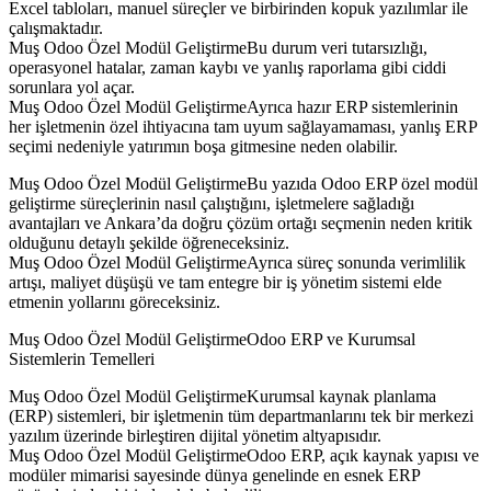
Excel tabloları, manuel süreçler ve birbirinden kopuk yazılımlar ile
çalışmaktadır.
Muş Odoo Özel Modül GeliştirmeBu durum veri tutarsızlığı,
operasyonel hatalar, zaman kaybı ve yanlış raporlama gibi ciddi
sorunlara yol açar.
Muş Odoo Özel Modül GeliştirmeAyrıca hazır ERP sistemlerinin
her işletmenin özel ihtiyacına tam uyum sağlayamaması, yanlış ERP
seçimi nedeniyle yatırımın boşa gitmesine neden olabilir.
Muş Odoo Özel Modül GeliştirmeBu yazıda Odoo ERP özel modül
geliştirme süreçlerinin nasıl çalıştığını, işletmelere sağladığı
avantajları ve Ankara’da doğru çözüm ortağı seçmenin neden kritik
olduğunu detaylı şekilde öğreneceksiniz.
Muş Odoo Özel Modül GeliştirmeAyrıca süreç sonunda verimlilik
artışı, maliyet düşüşü ve tam entegre bir iş yönetim sistemi elde
etmenin yollarını göreceksiniz.
Muş Odoo Özel Modül GeliştirmeOdoo ERP ve Kurumsal
Sistemlerin Temelleri
Muş Odoo Özel Modül GeliştirmeKurumsal kaynak planlama
(ERP) sistemleri, bir işletmenin tüm departmanlarını tek bir merkezi
yazılım üzerinde birleştiren dijital yönetim altyapısıdır.
Muş Odoo Özel Modül GeliştirmeOdoo ERP, açık kaynak yapısı ve
modüler mimarisi sayesinde dünya genelinde en esnek ERP