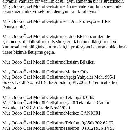
altyapısı yalnızca bir yazılım değil, aynı zamanda bir iş stratejisidir.
Muş Odoo Özel Modül GeliştirmeBu nedenle kurulum sürecinde
teknik uzmanlık ve sektörel deneyim kritik rol oynar.
Muş Odoo Özel Modül GeliştirmeCTA – Profesyonel ERP
Danışmanlığı
Muş Odoo Özel Modül GeliştirmeOdoo ERP çözümleri ile
işletmenizi dijitalleştirmek, iş süreçlerinizi otomatikleştirmek ve
kurumsal verimliliğinizi artırmak için profesyonel danışmanlık almak
üzere bizimle iletişime geçin.
Muş Odoo Özel Modül Geliştirmeİletişim Bilgileri:
Muş Odoo Özel Modül GeliştirmeMerkez Ofis
Muş Odoo Özel Modül GeliştirmeAşağı Yahyalar Mah. 995/1
Sokak Kat:8 No: 5/31 (Ofis Anadolu) PK.06210 Yenimahalle /
Ankara
Muş Odoo Özel Modül GeliştirmeTeknopark Ofis
Muş Odoo Özel Modül GeliştirmeÇakü Teknokent Çankırı
Yakınkent OSB 2. Cadde No:4/2020
Muş Odoo Özel Modül GeliştirmeMerkez ÇANKIRI
Muş Odoo Özel Modül GeliştirmeTelefon: 0(850) 302 62 02
Muş Odoo Özel Modül GeliştirmeTelefon: 0 (312) 926 14 53