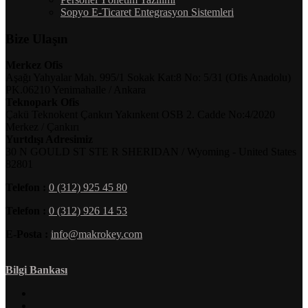
Sopyo E-Ticaret Entegrasyon Sistemleri
Bize Ulaşın
Merkez Ofis
Aşağı Yahyalar Mah. 995/1 Sokak Kat:8 No: 5/31 (Ofis Anadolu)
PK.06210 Yenimahalle / Ankara
Teknopark Ofis
Çakü Teknokent Çankırı Yakınkent OSB 2. Cadde No:4/2020
Merkez / Çankırı
Yurtdışı Adresimiz
30 N GOULD ST STE R SHERIDAN / Wyoming - United States
82801
Telefon :
0 (312) 925 45 80
Telefon :
0 (312) 926 14 53
E-Posta :
info@makrokey.com
Bilgi Bankası