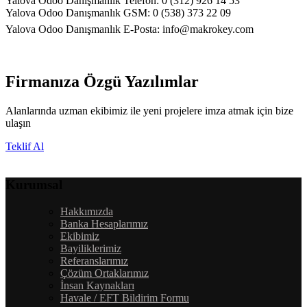
Yalova Odoo Danışmanlık Telefon: 0 (312) 926 14 53
Yalova Odoo Danışmanlık GSM: 0 (538) 373 22 09
Yalova Odoo Danışmanlık E-Posta:
info@makrokey.com
Firmanıza Özgü Yazılımlar
Alanlarında uzman ekibimiz ile yeni projelere imza atmak için bize
ulaşın
Teklif Al
Kurumsal
Hakkımızda
Banka Hesaplarımız
Ekibimiz
Bayiliklerimiz
Referanslarımız
Çözüm Ortaklarımız
İnsan Kaynakları
Havale / EFT Bildirim Formu