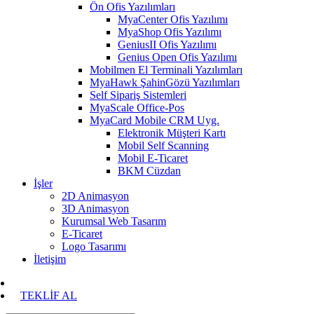
Ön Ofis Yazılımları
MyaCenter Ofis Yazılımı
MyaShop Ofis Yazılımı
GeniusII Ofis Yazılımı
Genius Open Ofis Yazılımı
Mobilmen El Terminali Yazılımları
MyaHawk ŞahinGözü Yazılımları
Self Sipariş Sistemleri
MyaScale Office-Pos
MyaCard Mobile CRM Uyg.
Elektronik Müşteri Kartı
Mobil Self Scanning
Mobil E-Ticaret
BKM Cüzdan
İşler
2D Animasyon
3D Animasyon
Kurumsal Web Tasarım
E-Ticaret
Logo Tasarımı
İletişim
TEKLİF AL