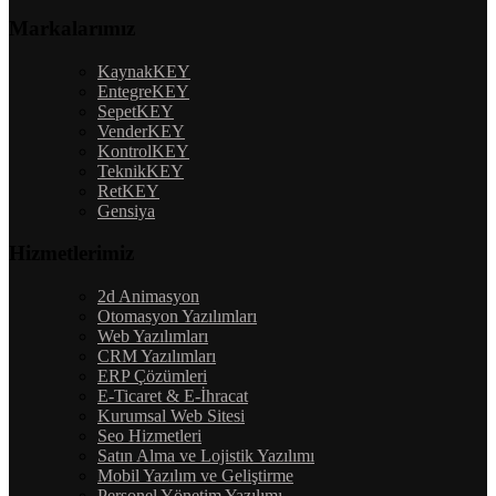
Markalarımız
KaynakKEY
EntegreKEY
SepetKEY
VenderKEY
KontrolKEY
TeknikKEY
RetKEY
Gensiya
Hizmetlerimiz
2d Animasyon
Otomasyon Yazılımları
Web Yazılımları
CRM Yazılımları
ERP Çözümleri
E-Ticaret & E-İhracat
Kurumsal Web Sitesi
Seo Hizmetleri
Satın Alma ve Lojistik Yazılımı
Mobil Yazılım ve Geliştirme
Personel Yönetim Yazılımı