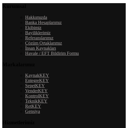
Kurumsal
Hakkımızda
Banka Hesaplarımız
Ekibimiz
Bayiliklerimiz
Referanslarımız
Çözüm Ortaklarımız
İnsan Kaynakları
Havale / EFT Bildirim Formu
Markalarımız
KaynakKEY
EntegreKEY
SepetKEY
VenderKEY
KontrolKEY
TeknikKEY
RetKEY
Gensiya
Hizmetlerimiz