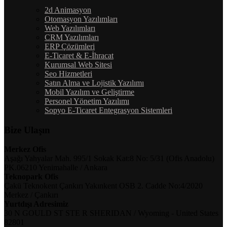
2d Animasyon
Otomasyon Yazılımları
Web Yazılımları
CRM Yazılımları
ERP Çözümleri
E-Ticaret & E-İhracat
Kurumsal Web Sitesi
Seo Hizmetleri
Satın Alma ve Lojistik Yazılımı
Mobil Yazılım ve Geliştirme
Personel Yönetim Yazılımı
Sopyo E-Ticaret Entegrasyon Sistemleri
Bize Ulaşın
Merkez Ofis
Aşağı Yahyalar Mah. 995/1 Sokak Kat:8 No: 5/31 (Ofis Anadolu)
PK.06210 Yenimahalle / Ankara
Teknopark Ofis
Çakü Teknokent Çankırı Yakınkent OSB 2. Cadde No:4/2020
Merkez / Çankırı
Yurtdışı Adresimiz
30 N GOULD ST STE R SHERIDAN / Wyoming - United States
82801