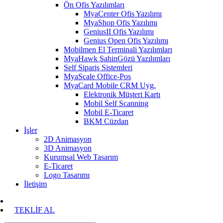
Ön Ofis Yazılımları
MyaCenter Ofis Yazılımı
MyaShop Ofis Yazılımı
GeniusII Ofis Yazılımı
Genius Open Ofis Yazılımı
Mobilmen El Terminali Yazılımları
MyaHawk ŞahinGözü Yazılımları
Self Sipariş Sistemleri
MyaScale Office-Pos
MyaCard Mobile CRM Uyg.
Elektronik Müşteri Kartı
Mobil Self Scanning
Mobil E-Ticaret
BKM Cüzdan
İşler
2D Animasyon
3D Animasyon
Kurumsal Web Tasarım
E-Ticaret
Logo Tasarımı
İletişim
TEKLİF AL