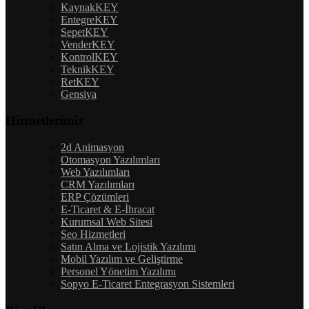
KaynakKEY
EntegreKEY
SepetKEY
VenderKEY
KontrolKEY
TeknikKEY
RetKEY
Gensiya
Hizmetlerimiz
2d Animasyon
Otomasyon Yazılımları
Web Yazılımları
CRM Yazılımları
ERP Çözümleri
E-Ticaret & E-İhracat
Kurumsal Web Sitesi
Seo Hizmetleri
Satın Alma ve Lojistik Yazılımı
Mobil Yazılım ve Geliştirme
Personel Yönetim Yazılımı
Sopyo E-Ticaret Entegrasyon Sistemleri