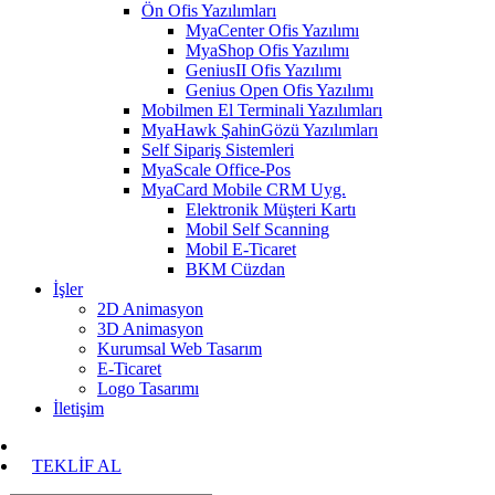
Ön Ofis Yazılımları
MyaCenter Ofis Yazılımı
MyaShop Ofis Yazılımı
GeniusII Ofis Yazılımı
Genius Open Ofis Yazılımı
Mobilmen El Terminali Yazılımları
MyaHawk ŞahinGözü Yazılımları
Self Sipariş Sistemleri
MyaScale Office-Pos
MyaCard Mobile CRM Uyg.
Elektronik Müşteri Kartı
Mobil Self Scanning
Mobil E-Ticaret
BKM Cüzdan
İşler
2D Animasyon
3D Animasyon
Kurumsal Web Tasarım
E-Ticaret
Logo Tasarımı
İletişim
TEKLİF AL