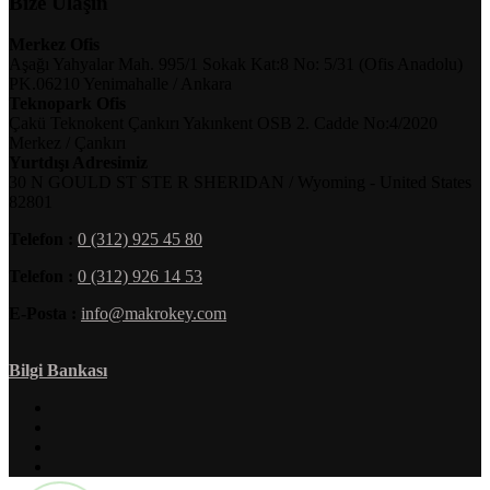
Bize Ulaşın
Merkez Ofis
Aşağı Yahyalar Mah. 995/1 Sokak Kat:8 No: 5/31 (Ofis Anadolu)
PK.06210 Yenimahalle / Ankara
Teknopark Ofis
Çakü Teknokent Çankırı Yakınkent OSB 2. Cadde No:4/2020
Merkez / Çankırı
Yurtdışı Adresimiz
30 N GOULD ST STE R SHERIDAN / Wyoming - United States
82801
Telefon :
0 (312) 925 45 80
Telefon :
0 (312) 926 14 53
E-Posta :
info@makrokey.com
Bilgi Bankası