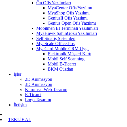
Ön Ofis Yazılımları
MyaCenter Ofis Yazılımı
MyaShop Ofis Yazılımı
GeniusII Ofis Yazılımı
Genius Open Ofis Yazılımı
Mobilmen El Terminali Yazılımları
MyaHawk ŞahinGözü Yazılımları
Self Sipariş Sistemleri
MyaScale Office-Pos
MyaCard Mobile CRM Uyg.
Elektronik Müşteri Kartı
Mobil Self Scanning
Mobil E-Ticaret
BKM Cüzdan
İşler
2D Animasyon
3D Animasyon
Kurumsal Web Tasarım
E-Ticaret
Logo Tasarımı
İletişim
TEKLİF AL