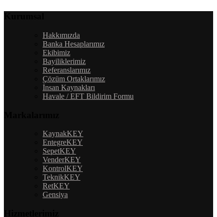
Kurumsal
Hakkımızda
Banka Hesaplarımız
Ekibimiz
Bayiliklerimiz
Referanslarımız
Çözüm Ortaklarımız
İnsan Kaynakları
Havale / EFT Bildirim Formu
Markalarımız
KaynakKEY
EntegreKEY
SepetKEY
VenderKEY
KontrolKEY
TeknikKEY
RetKEY
Gensiya
Hizmetlerimiz