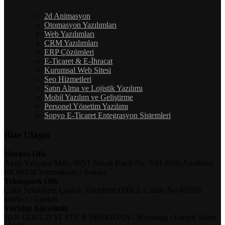
2d Animasyon
Otomasyon Yazılımları
Web Yazılımları
CRM Yazılımları
ERP Çözümleri
E-Ticaret & E-İhracat
Kurumsal Web Sitesi
Seo Hizmetleri
Satın Alma ve Lojistik Yazılımı
Mobil Yazılım ve Geliştirme
Personel Yönetim Yazılımı
Sopyo E-Ticaret Entegrasyon Sistemleri
Bize Ulaşın
Merkez Ofis
Aşağı Yahyalar Mah. 995/1 Sokak Kat:8 No: 5/31 (Ofis Anadolu)
PK.06210 Yenimahalle / Ankara
Teknopark Ofis
Çakü Teknokent Çankırı Yakınkent OSB 2. Cadde No:4/2020
Merkez / Çankırı
Yurtdışı Adresimiz
30 N GOULD ST STE R SHERIDAN / Wyoming - United States