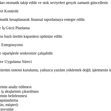
tomatik takip edilir ve stok seviyeleri gerçek zamanlı güncellenir.
et Kontrolü
ik hesaplanarak finansal raporlamaya entegre edilir.
e İş Gücü Planlama
azlı üretim kapasitesi optimize edilir.
ş Entegrasyonu
parişlerle senkronize çalışabilir.
ve Uygulama Süreci
im sistemi kurulumu, yalnızca yazılım yüklemek değil; işletmenin üre
nin analiz edilmesi
akışlarının çıkarılması
nin belirlenmesi
apılandırma
n, müşteri)
asyonlar