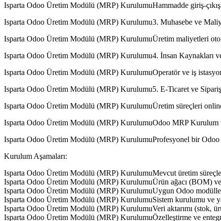
Isparta Odoo Üretim Modülü (MRP) KurulumuHammadde giriş-çıkışları o
Isparta Odoo Üretim Modülü (MRP) Kurulumu3. Muhasebe ve Maliy
Isparta Odoo Üretim Modülü (MRP) KurulumuÜretim maliyetleri otomat
Isparta Odoo Üretim Modülü (MRP) Kurulumu4. İnsan Kaynakları v
Isparta Odoo Üretim Modülü (MRP) KurulumuOperatör ve iş istasyonu b
Isparta Odoo Üretim Modülü (MRP) Kurulumu5. E-Ticaret ve Sipari
Isparta Odoo Üretim Modülü (MRP) KurulumuÜretim süreçleri online si
Isparta Odoo Üretim Modülü (MRP) KurulumuOdoo MRP Kurulum 
Isparta Odoo Üretim Modülü (MRP) KurulumuProfesyonel bir Odoo üret
Kurulum Aşamaları:
Isparta Odoo Üretim Modülü (MRP) KurulumuMevcut üretim süreçleri
Isparta Odoo Üretim Modülü (MRP) KurulumuÜrün ağacı (BOM) ve iş 
Isparta Odoo Üretim Modülü (MRP) KurulumuUygun Odoo modülleri
Isparta Odoo Üretim Modülü (MRP) KurulumuSistem kurulumu ve y
Isparta Odoo Üretim Modülü (MRP) KurulumuVeri aktarımı (stok, ürü
Isparta Odoo Üretim Modülü (MRP) KurulumuÖzelleştirme ve entegr