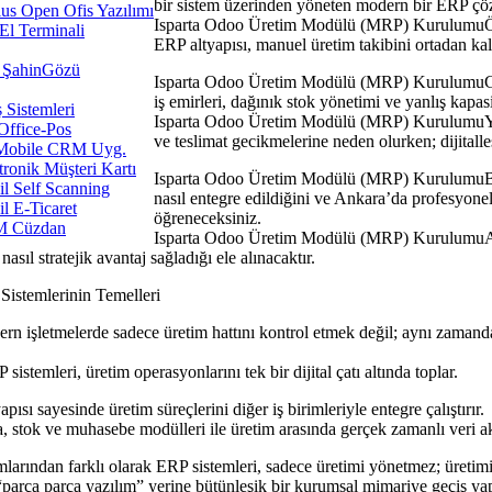
bir sistem üzerinden yöneten modern bir ERP ç
us Open Ofis Yazılımı
Isparta Odoo Üretim Modülü (MRP) KurulumuÖzel
l Terminali
ERP altyapısı, manuel üretim takibini ortadan kald
ŞahinGözü
Isparta Odoo Üretim Modülü (MRP) KurulumuGün
iş emirleri, dağınık stok yönetimi ve yanlış kapasi
ş Sistemleri
Isparta Odoo Üretim Modülü (MRP) KurulumuYanlı
Office-Pos
ve teslimat gecikmelerine neden olurken; dijitall
Mobile CRM Uyg.
tronik Müşteri Kartı
Isparta Odoo Üretim Modülü (MRP) KurulumuBu i
l Self Scanning
nasıl entegre edildiğini ve Ankara’da profesyone
l E-Ticaret
öğreneceksiniz.
 Cüzdan
Isparta Odoo Üretim Modülü (MRP) KurulumuAyrıc
asıl stratejik avantaj sağladığı ele alınacaktır.
stemlerinin Temelleri
şletmelerde sadece üretim hattını kontrol etmek değil; aynı zamanda 
leri, üretim operasyonlarını tek bir dijital çatı altında toplar.
ayesinde üretim süreçlerini diğer iş birimleriyle entegre çalıştırır.
ok ve muhasebe modülleri ile üretim arasında gerçek zamanlı veri akı
ndan farklı olarak ERP sistemleri, sadece üretimi yönetmez; üretimin tü
rça parça yazılım” yerine bütünleşik bir kurumsal mimariye geçiş yap