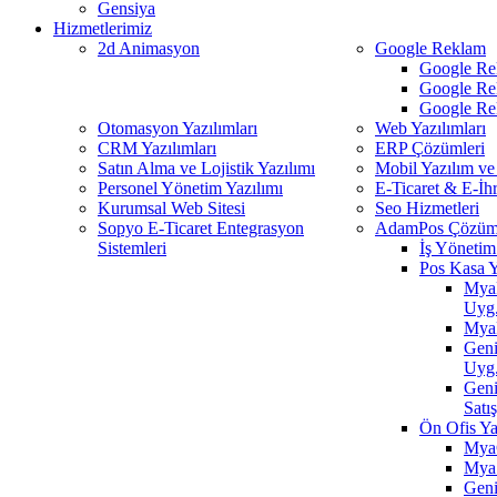
Gensiya
Hizmetlerimiz
2d Animasyon
Google Reklam
Google Re
Google Re
Google Re
Otomasyon Yazılımları
Web Yazılımları
CRM Yazılımları
ERP Çözümleri
Satın Alma ve Lojistik Yazılımı
Mobil Yazılım ve
Personel Yönetim Yazılımı
E-Ticaret & E-İh
Kurumsal Web Sitesi
Seo Hizmetleri
Sopyo E-Ticaret Entegrasyon
AdamPos Çözüml
Sistemleri
İş Yönetim 
Pos Kasa Y
MyaR
Uyg
MyaP
Geni
Uyg
Gen
Satı
Ön Ofis Ya
MyaC
MyaS
Geni