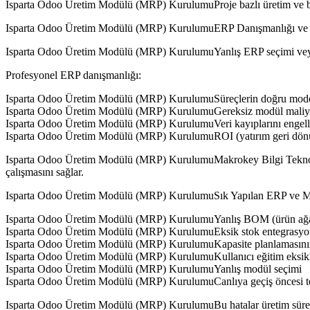
Isparta Odoo Üretim Modülü (MRP) KurulumuProje bazlı üretim ve bak
Isparta Odoo Üretim Modülü (MRP) KurulumuERP Danışmanlığı ve
Isparta Odoo Üretim Modülü (MRP) KurulumuYanlış ERP seçimi veya hat
Profesyonel ERP danışmanlığı:
Isparta Odoo Üretim Modülü (MRP) KurulumuSüreçlerin doğru model
Isparta Odoo Üretim Modülü (MRP) KurulumuGereksiz modül maliyet
Isparta Odoo Üretim Modülü (MRP) KurulumuVeri kayıplarını engell
Isparta Odoo Üretim Modülü (MRP) KurulumuROI (yatırım geri dönüşü
Isparta Odoo Üretim Modülü (MRP) KurulumuMakrokey Bilgi Teknoloji
çalışmasını sağlar.
Isparta Odoo Üretim Modülü (MRP) KurulumuSık Yapılan ERP ve M
Isparta Odoo Üretim Modülü (MRP) KurulumuYanlış BOM (ürün ağa
Isparta Odoo Üretim Modülü (MRP) KurulumuEksik stok entegrasy
Isparta Odoo Üretim Modülü (MRP) KurulumuKapasite planlamasını
Isparta Odoo Üretim Modülü (MRP) KurulumuKullanıcı eğitim eksikl
Isparta Odoo Üretim Modülü (MRP) KurulumuYanlış modül seçimi
Isparta Odoo Üretim Modülü (MRP) KurulumuCanlıya geçiş öncesi t
Isparta Odoo Üretim Modülü (MRP) KurulumuBu hatalar üretim süreçler