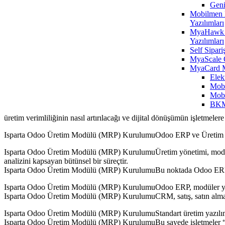
Geni
Mobilmen E
Yazılımları
MyaHawk 
Yazılımları
Self Sipari
MyaScale 
MyaCard 
Elek
Mobi
Mobi
BKM
üretim verimliliğinin nasıl artırılacağı ve dijital dönüşümün işletmelere n
Isparta Odoo Üretim Modülü (MRP) KurulumuOdoo ERP ve Üretim Si
Isparta Odoo Üretim Modülü (MRP) KurulumuÜretim yönetimi, modern i
analizini kapsayan bütünsel bir süreçtir.
Isparta Odoo Üretim Modülü (MRP) KurulumuBu noktada Odoo ERP sistem
Isparta Odoo Üretim Modülü (MRP) KurulumuOdoo ERP, modüler yapısı s
Isparta Odoo Üretim Modülü (MRP) KurulumuCRM, satış, satın alma, st
Isparta Odoo Üretim Modülü (MRP) KurulumuStandart üretim yazılımları
Isparta Odoo Üretim Modülü (MRP) KurulumuBu sayede işletmeler “pa