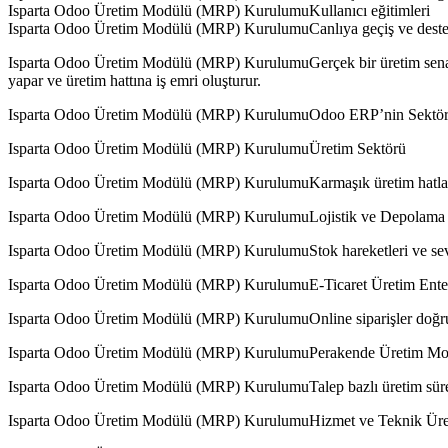
Isparta Odoo Üretim Modülü (MRP) KurulumuKullanıcı eğitimleri
Isparta Odoo Üretim Modülü (MRP) KurulumuCanlıya geçiş ve deste
Isparta Odoo Üretim Modülü (MRP) KurulumuGerçek bir üretim senaryos
yapar ve üretim hattına iş emri oluşturur.
Isparta Odoo Üretim Modülü (MRP) KurulumuOdoo ERP’nin Sektöre
Isparta Odoo Üretim Modülü (MRP) KurulumuÜretim Sektörü
Isparta Odoo Üretim Modülü (MRP) KurulumuKarmaşık üretim hatların
Isparta Odoo Üretim Modülü (MRP) KurulumuLojistik ve Depolama
Isparta Odoo Üretim Modülü (MRP) KurulumuStok hareketleri ve sevkiy
Isparta Odoo Üretim Modülü (MRP) KurulumuE-Ticaret Üretim Ent
Isparta Odoo Üretim Modülü (MRP) KurulumuOnline siparişler doğruda
Isparta Odoo Üretim Modülü (MRP) KurulumuPerakende Üretim Mod
Isparta Odoo Üretim Modülü (MRP) KurulumuTalep bazlı üretim süreçl
Isparta Odoo Üretim Modülü (MRP) KurulumuHizmet ve Teknik Ür