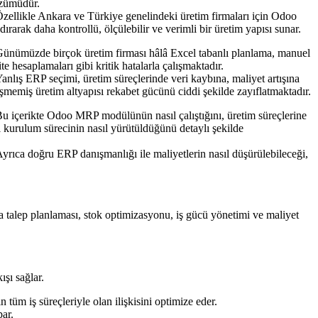
özümüdür.
likle Ankara ve Türkiye genelindeki üretim firmaları için Odoo
ırarak daha kontrollü, ölçülebilir ve verimli bir üretim yapısı sunar.
ümüzde birçok üretim firması hâlâ Excel tabanlı planlama, manuel
te hesaplamaları gibi kritik hatalarla çalışmaktadır.
ş ERP seçimi, üretim süreçlerinde veri kaybına, maliyet artışına
eşmemiş üretim altyapısı rekabet gücünü ciddi şekilde zayıflatmaktadır.
çerikte Odoo MRP modülünün nasıl çalıştığını, üretim süreçlerine
l kurulum sürecinin nasıl yürütüldüğünü detaylı şekilde
a doğru ERP danışmanlığı ile maliyetlerin nasıl düşürülebileceği,
talep planlaması, stok optimizasyonu, iş gücü yönetimi ve maliyet
şı sağlar.
m iş süreçleriyle olan ilişkisini optimize eder.
ar.