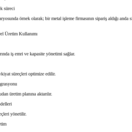
k süreci
unda örnek olarak; bir metal işleme firmasının sipariş aldığı anda si
l Üretim Kullanımı
da iş emri ve kapasite yönetimi sağlar.
at süreçleri optimize edilir.
egrasyonu
n üretim planına aktarılır.
elleri
eri yönetilir.
etim