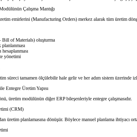
Modülünün Çalışma Mantığı
 emirlerini (Manufacturing Orders) merkez alarak tüm üretim döngü
ill of Materials) oluşturma
 planlanması
 hesaplanması
e yönetimi
üreci tamamen ölçülebilir hale gelir ve her adım sistem üzerinde izle
e Entegre Üretim Yapısı
 üretim modülünün diğer ERP bileşenleriyle entegre çalışmasıdır.
etimi (CRM)
n üretim planlamasına dönüşür. Böylece manuel planlama ihtiyacı ort
timi