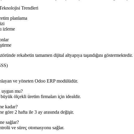
knolojisi Trendleri
retim planlama
izi
ı izleme
onlar
ştirme
ünde rekabetin tamamen dijital altyapıya taşındığını göstermektedir.
SSS)
anlayan ve yöneten Odoo ERP modülüdür.
n uygun mu?
ük ölçekli üretim firmaları için idealdir.
ne kadar?
öre 2 hafta ile 3 ay arasında değişir.
ne sağlar?
rolü ve süreç otomasyonu sağlar.