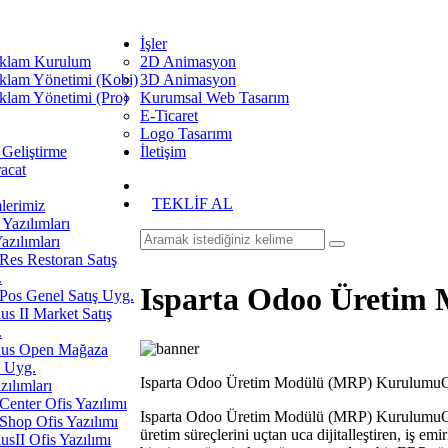
İşler
klam Kurulum
2D Animasyon
klam Yönetimi (Kobi)
3D Animasyon
klam Yönetimi (Pro)
Kurumsal Web Tasarım
E-Ticaret
Logo Tasarımı
 Geliştirme
İletişim
racat
TEKLİF AL
erimiz
Yazılımları
azılımları
es Restoran Satış
.
Isparta Odoo Üretim
os Genel Satış Uyg.
us II Market Satış
.
ius Open Mağaza
ş Uyg.
Isparta Odoo Üretim Modülü (MRP) Kurulumu
zılımları
enter Ofis Yazılımı
Isparta Odoo Üretim Modülü (MRP) KurulumuO
hop Ofis Yazılımı
üretim süreçlerini uçtan uca dijitalleştiren, iş em
usII Ofis Yazılımı