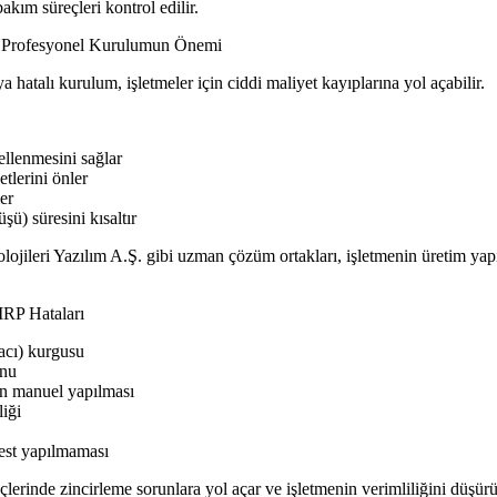
ım süreçleri kontrol edilir.
 Profesyonel Kurulumun Önemi
alı kurulum, işletmeler için ciddi maliyet kayıplarına yol açabilir.
lenmesini sağlar
lerini önler
er
) süresini kısaltır
leri Yazılım A.Ş. gibi uzman çözüm ortakları, işletmenin üretim yap
RP Hataları
cı) kurgusu
onu
n manuel yapılması
iği
est yapılmaması
inde zincirleme sorunlara yol açar ve işletmenin verimliliğini düşürü