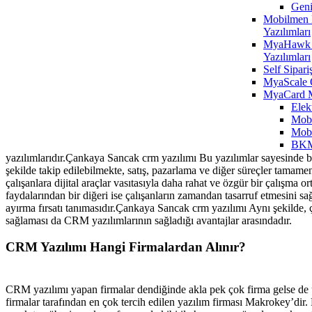
Geni
Mobilmen E
Yazılımları
MyaHawk 
Yazılımları
Self Sipari
MyaScale 
MyaCard 
Elek
Mobi
Mobi
BKM
yazılımlarıdır.Çankaya Sancak crm yazılımı Bu yazılımlar sayesinde bir 
şekilde takip edilebilmekte, satış, pazarlama ve diğer süreçler tamame
çalışanlara dijital araçlar vasıtasıyla daha rahat ve özgür bir çalışma o
faydalarından bir diğeri ise çalışanların zamandan tasarruf etmesini s
ayırma fırsatı tanımasıdır.Çankaya Sancak crm yazılımı Aynı şekilde, ça
sağlaması da CRM yazılımlarının sağladığı avantajlar arasındadır.
CRM Yazılımı Hangi Firmalardan Alınır?
CRM yazılımı yapan firmalar dendiğinde akla pek çok firma gelse de ü
firmalar tarafından en çok tercih edilen yazılım firması Makrokey’di