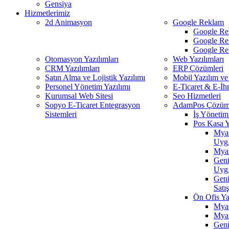
Gensiya
Hizmetlerimiz
2d Animasyon
Google Reklam
Google Re
Google Re
Google Re
Otomasyon Yazılımları
Web Yazılımları
CRM Yazılımları
ERP Çözümleri
Satın Alma ve Lojistik Yazılımı
Mobil Yazılım ve
Personel Yönetim Yazılımı
E-Ticaret & E-İh
Kurumsal Web Sitesi
Seo Hizmetleri
Sopyo E-Ticaret Entegrasyon
AdamPos Çözüml
Sistemleri
İş Yönetim 
Pos Kasa Y
MyaR
Uyg
MyaP
Geni
Uyg
Gen
Satı
Ön Ofis Ya
MyaC
MyaS
Geni