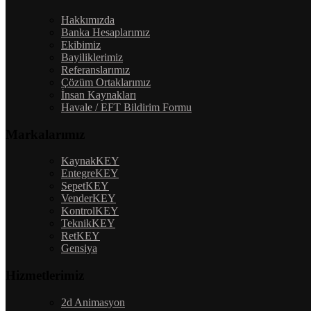
Hakkımızda
Banka Hesaplarımız
Ekibimiz
Bayiliklerimiz
Referanslarımız
Çözüm Ortaklarımız
İnsan Kaynakları
Havale / EFT Bildirim Formu
Markalarımız
KaynakKEY
EntegreKEY
SepetKEY
VenderKEY
KontrolKEY
TeknikKEY
RetKEY
Gensiya
Hizmetlerimiz
2d Animasyon