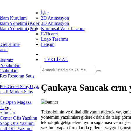
İşler
klam Kurulum
2D Animasyon
klam Yönetimi (Kobi)
3D Animasyon
klam Yönetimi (Pro)
Kurumsal Web Tasarım
E-Ticaret
Logo Tasarımı
 Geliştirme
İletişim
racat
TEKLİF AL
erimiz
Yazılımları
azılımları
es Restoran Satış
.
Çankaya Sancak crm y
os Genel Satış Uyg.
us II Market Satış
.
ius Open Mağaza
ş Uyg.
Teknolojinin ve dijital dünyanın giderek yaygınlaş
zılımları
yöntemini yazılımları giderek daha da talep gör
enter Ofis Yazılımı
teknolojik gelişmelere uyum sağlaması ve müşteri 
hop Ofis Yazılımı
yazılımı yapan firmalar da giderek yaygınlaşmı
usII Ofis Yazılımı