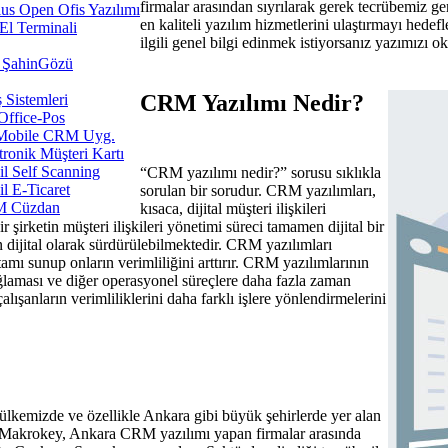
firmalar arasından sıyrılarak gerek tecrübemiz 
us Open Ofis Yazılımı
en kaliteli yazılım hizmetlerini ulaştırmayı hed
l Terminali
ilgili genel bilgi edinmek istiyorsanız yazımızı 
ŞahinGözü
CRM Yazılımı Nedir?
ş Sistemleri
Office-Pos
Mobile CRM Uyg.
tronik Müşteri Kartı
l Self Scanning
“CRM yazılımı nedir?” sorusu sıklıkla
l E-Ticaret
sorulan bir sorudur. CRM yazılımları,
 Cüzdan
kısaca, dijital müşteri ilişkileri
şirketin müşteri ilişkileri yönetimi süreci tamamen dijital bir
n dijital olarak sürdürülebilmektedir. CRM yazılımları
rtamı sunup onların verimliliğini arttırır. CRM yazılımlarının
ağlaması ve diğer operasyonel süreçlere daha fazla zaman
lışanların verimliliklerini daha farklı işlere yönlendirmelerini
lkemizde ve özellikle Ankara gibi büyük şehirlerde yer alan
r. Makrokey, Ankara CRM yazılımı yapan firmalar arasında