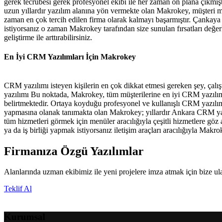
gerek tecrübesi gerek profesyonel ekibi ile her zaman ön plana çıkmış
uzun yıllardır yazılım alanına yön vermekte olan Makrokey, müşteri mem
zaman en çok tercih edilen firma olarak kalmayı başarmıştır. Çankay
istiyorsanız o zaman Makrokey tarafından size sunulan fırsatları değerl
geliştirme ile arttırabilirsiniz.
En İyi CRM Yazılımları İçin Makrokey
CRM yazılımı isteyen kişilerin en çok dikkat etmesi gereken şey, çalış
yazılımı Bu noktada, Makrokey, tüm müşterilerine en iyi CRM yazılı
belirtmektedir. Ortaya koyduğu profesyonel ve kullanışlı CRM yazılımlar
yapmasına olanak tanımakta olan Makrokey; yıllardır Ankara CRM ya
tüm hizmetleri görmek için menüler aracılığıyla çeşitli hizmetlere göz 
ya da iş birliği yapmak istiyorsanız iletişim araçları aracılığıyla Makrok
Firmanıza Özgü Yazılımlar
Alanlarında uzman ekibimiz ile yeni projelere imza atmak için bize ul
Teklif Al
Kurumsal