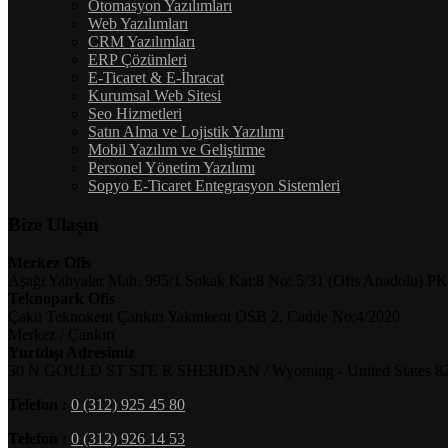
Otomasyon Yazılımları
Web Yazılımları
CRM Yazılımları
ERP Çözümleri
E-Ticaret & E-İhracat
Kurumsal Web Sitesi
Seo Hizmetleri
Satın Alma ve Lojistik Yazılımı
Mobil Yazılım ve Geliştirme
Personel Yönetim Yazılımı
Sopyo E-Ticaret Entegrasyon Sistemleri
Bize Ulaşın
Merkez Ofis
Aşağı Yahyalar Mah. 995/1 Sokak Kat:8 No: 5/31 (Ofis Anadolu) PK
Teknopark Ofis
Çakü Teknokent Çankırı Yakınkent OSB 2. Cadde No:4/2020
Merkez / Çankırı
Yurtdışı Adresimiz
30 N GOULD ST STE R SHERIDAN / Wyoming - United States 8
Telefon :
0 (312) 925 45 80
Telefon :
0 (312) 926 14 53