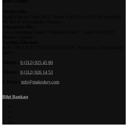
Bize Ulaşın
Merkez Ofis
Aşağı Yahyalar Mah. 995/1 Sokak Kat:8 No: 5/31 (Ofis Anadolu)
PK.06210 Yenimahalle / Ankara
Teknopark Ofis
Çakü Teknokent Çankırı Yakınkent OSB 2. Cadde No:4/2020
Merkez / Çankırı
Yurtdışı Adresimiz
30 N GOULD ST STE R SHERIDAN / Wyoming - United States
82801
Telefon :
0 (312) 925 45 80
Telefon :
0 (312) 926 14 53
E-Posta :
info@makrokey.com
Bilgi Bankası