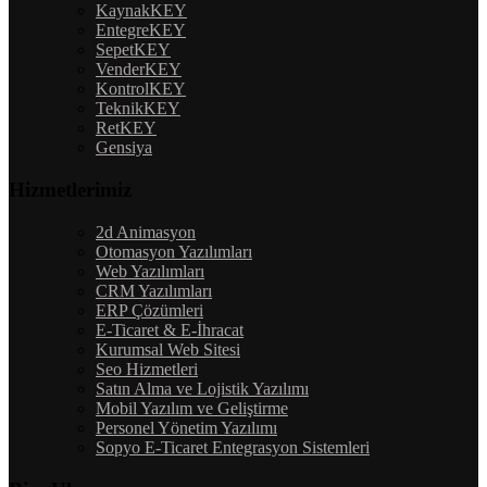
KaynakKEY
EntegreKEY
SepetKEY
VenderKEY
KontrolKEY
TeknikKEY
RetKEY
Gensiya
Hizmetlerimiz
2d Animasyon
Otomasyon Yazılımları
Web Yazılımları
CRM Yazılımları
ERP Çözümleri
E-Ticaret & E-İhracat
Kurumsal Web Sitesi
Seo Hizmetleri
Satın Alma ve Lojistik Yazılımı
Mobil Yazılım ve Geliştirme
Personel Yönetim Yazılımı
Sopyo E-Ticaret Entegrasyon Sistemleri