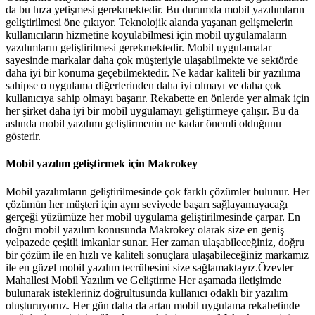
da bu hıza yetişmesi gerekmektedir. Bu durumda mobil yazılımların
geliştirilmesi öne çıkıyor. Teknolojik alanda yaşanan gelişmelerin
kullanıcıların hizmetine koyulabilmesi için mobil uygulamaların
yazılımların geliştirilmesi gerekmektedir. Mobil uygulamalar
sayesinde markalar daha çok müşteriyle ulaşabilmekte ve sektörde
daha iyi bir konuma geçebilmektedir. Ne kadar kaliteli bir yazılıma
sahipse o uygulama diğerlerinden daha iyi olmayı ve daha çok
kullanıcıya sahip olmayı başarır. Rekabette en önlerde yer almak için
her şirket daha iyi bir mobil uygulamayı geliştirmeye çalışır. Bu da
aslında mobil yazılımı geliştirmenin ne kadar önemli olduğunu
gösterir.
Mobil yazılım geliştirmek için Makrokey
Mobil yazılımların geliştirilmesinde çok farklı çözümler bulunur. Her
çözümün her müşteri için aynı seviyede başarı sağlayamayacağı
gerçeği yüzümüze her mobil uygulama geliştirilmesinde çarpar. En
doğru mobil yazılım konusunda Makrokey olarak size en geniş
yelpazede çeşitli imkanlar sunar. Her zaman ulaşabileceğiniz, doğru
bir çözüm ile en hızlı ve kaliteli sonuçlara ulaşabileceğiniz markamız
ile en güzel mobil yazılım tecrübesini size sağlamaktayız.Özevler
Mahallesi Mobil Yazılım ve Geliştirme Her aşamada iletişimde
bulunarak istekleriniz doğrultusunda kullanıcı odaklı bir yazılım
oluşturuyoruz. Her gün daha da artan mobil uygulama rekabetinde