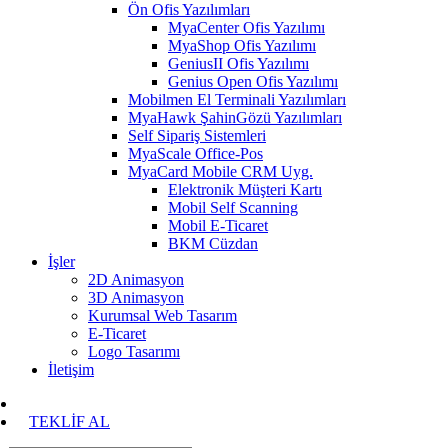
Ön Ofis Yazılımları
MyaCenter Ofis Yazılımı
MyaShop Ofis Yazılımı
GeniusII Ofis Yazılımı
Genius Open Ofis Yazılımı
Mobilmen El Terminali Yazılımları
MyaHawk ŞahinGözü Yazılımları
Self Sipariş Sistemleri
MyaScale Office-Pos
MyaCard Mobile CRM Uyg.
Elektronik Müşteri Kartı
Mobil Self Scanning
Mobil E-Ticaret
BKM Cüzdan
İşler
2D Animasyon
3D Animasyon
Kurumsal Web Tasarım
E-Ticaret
Logo Tasarımı
İletişim
TEKLİF AL