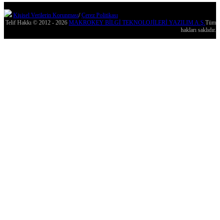
Kişisel Verilerin Korunması
/
Çerez Politikası
Telif Hakkı © 2012 - 2026
MAKROKEY BİLGİ TEKNOLOJİLERİ YAZILIM A.Ş.
Tüm
hakları saklıdır.