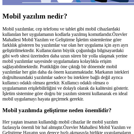
Mobil yazılım nedir?
Mobil yazılımlar, cep telefonu ve tablet gibi mobil cihazlardaki
kullanılan her uygulamanın kodlarla yazılmış komutlarıdır.Özevler
Mahallesi Mobil Yazılım ve Geliştirme İşletim sistemlerine göre
farklılık gösteren bu yazılımlar var olan her uygulama için ayrı ayrı
geliştirilmektedir. Kullanıcıların büyük çoğunluğu bilgisayardaki
gibi web sitesi üzerinden daha uzun süren bir yolla ulaşmak yerine
mobil yazılımlar sayesinde uygulamalara kolaylıkla erişim
sağlayabilmektedir. Pratikliğin öne çıktığı bir dönemde mobil
yazılımlar her gün daha da önem kazanmaktadır. Markanın istekleri
doğrultusundaki yazılımlar sadece bu isteklere bağlı değil ayrıca
kullanıcı odaklı olması gerekir. Kullanıcı odaklı olması o
uygulamanın erişilebilirliğini ve dolaylı olarak da kalitesini gösterir.
İşletim sistemine göre doğru bir yazılım sistemi kullanarak en ideal
mobil uygulamayı hayata geçirmek gerekir.
Mobil yazılımda geliştirme neden önemlidir?
Her yaştan insanın kullandığı mobil cihazlar ile mobil yazılım
fazlasıyla önemli bir hal almıştır.Özevler Mahallesi Mobil Yazılım ve
Geliştirme Hayatın son derece hızlı akmasıyla birlikte uygulamaların