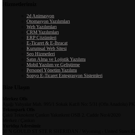
Hizmetlerimiz
2d Animasyon
Otomasyon Yazılımları
Web Yazılımları
CRM Yazılımları
ERP Çözümleri
E-Ticaret & E-İhracat
Kurumsal Web Sitesi
Seo Hizmetleri
Satın Alma ve Lojistik Yazılımı
Mobil Yazılım ve Geliştirme
Personel Yönetim Yazılımı
Sopyo E-Ticaret Entegrasyon Sistemleri
Bize Ulaşın
Merkez Ofis
Aşağı Yahyalar Mah. 995/1 Sokak Kat:8 No: 5/31 (Ofis Anadolu) PK
Teknopark Ofis
Çakü Teknokent Çankırı Yakınkent OSB 2. Cadde No:4/2020
Merkez / Çankırı
Yurtdışı Adresimiz
30 N GOULD ST STE R SHERIDAN / Wyoming - United States 8