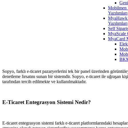
Geni
Mobilmen E
Yazılımları
MyaHawk 
Yazılımları
Self Sipari
MyaScale 
MyaCard 
Elek
Mobi
Mobi
BKM
Sopyo, farklı e-ticaret pazaryerlerini tek bir panel üzerinden görüntüley
denetleme fırsatını sunan bir sistemdir. Sopyo, e-ticaret ile uğraşan k
tarafından tercih edilmekte ve kullanılmaktadır.
E-Ticaret Entegrasyon Sistemi Nedir?
E-ticaret entegrasyon sistemi farklı e-ticaret platformlarındaki hesapla