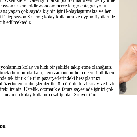
zellikle e-ticaret işini farklı platformlar üzerinden yürüten
tegrasyon sistemleridir.woocommerce kargo entegrasyonu
tış yapan çok sayıda kişinin işini kolaylaştırmakta ve her
Entegrasyon Sistemi; kolay kullanımı ve uygun fiyatları ile
cih edilmektedir.
yonlarınızı kolay ve hızlı bir şekilde takip etme olanağınız
ip etmek durumunda kalır, hem zamandan hem de verimlilikten
e tek bir tık ile tüm pazaryerlerindeki hesaplarınızı
mi üzerinden toplu işlemler ile tüm ürünlerinizi kolay ve hızlı
ştirebilirsiniz. Üstelik, otomatik e-fatura sayesinde işinizi çok
 arasından en kolay kullanıma sahip olan Sopyo, tüm
aşın