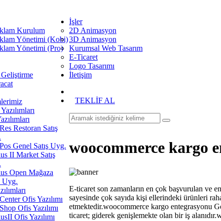
İşler
klam Kurulum
2D Animasyon
klam Yönetimi (Kobi)
3D Animasyon
klam Yönetimi (Pro)
Kurumsal Web Tasarım
E-Ticaret
Logo Tasarımı
 Geliştirme
İletişim
racat
TEKLİF AL
erimiz
Yazılımları
azılımları
es Restoran Satış
.
woocommerce kargo e
os Genel Satış Uyg.
us II Market Satış
.
ius Open Mağaza
ş Uyg.
E-ticaret son zamanların en çok başvurulan ve en
zılımları
sayesinde çok sayıda kişi ellerindeki ürünleri rah
enter Ofis Yazılımı
etmektedir.woocommerce kargo entegrasyonu Gerek
hop Ofis Yazılımı
ticaret; giderek genişlemekte olan bir iş alanıd
usII Ofis Yazılımı