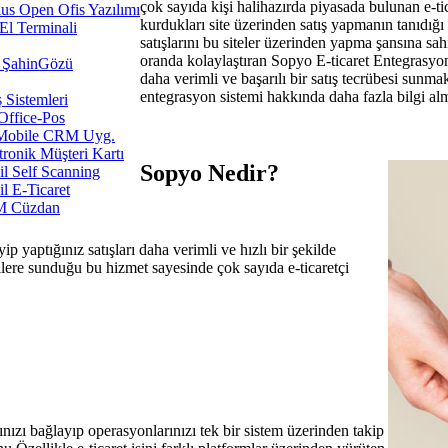
çok sayıda kişi halihazırda piyasada bulunan e-tica
us Open Ofis Yazılımı
kurdukları site üzerinden satış yapmanın tanıdığı 
l Terminali
satışlarını bu siteler üzerinden yapma şansına sahi
oranda kolaylaştıran Sopyo E-ticaret Entegrasyon
ŞahinGözü
daha verimli ve başarılı bir satış tecrübesi sunm
entegrasyon sistemi hakkında daha fazla bilgi al
ş Sistemleri
Office-Pos
Mobile CRM Uyg.
tronik Müşteri Kartı
Sopyo Nedir?
l Self Scanning
l E-Ticaret
 Cüzdan
ip yaptığınız satışları daha verimli ve hızlı bir şekilde
işilere sunduğu bu hizmet sayesinde çok sayıda e-ticaretçi
rınızı bağlayıp operasyonlarınızı tek bir sistem üzerinden takip