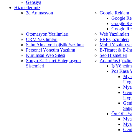
Gensiya
Hizmetlerimiz
2d Animasyon
Google Reklam
Google Re
Google Re
Google Re
Otomasyon Yazılımları
Web Yazılımları
CRM Yazılımları
ERP Çözümleri
Satın Alma ve Lojistik Yazılımı
Mobil Yazılım ve
Personel Yönetim Yazılımı
E-Ticaret & E-İh
Kurumsal Web Sitesi
Seo Hizmetleri
Sopyo E-Ticaret Entegrasyon
AdamPos Çözüml
Sistemleri
İş Yönetim 
Pos Kasa Y
MyaR
Uyg
MyaP
Geni
Uyg
Gen
Satı
Ön Ofis Ya
MyaC
MyaS
Geni