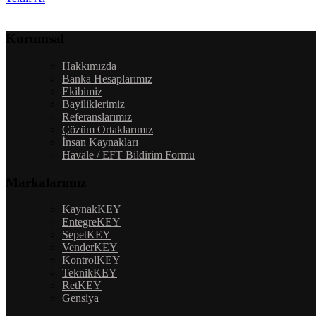
Kurumsal
Hakkımızda
Banka Hesaplarımız
Ekibimiz
Bayiliklerimiz
Referanslarımız
Çözüm Ortaklarımız
İnsan Kaynakları
Havale / EFT Bildirim Formu
Markalarımız
KaynakKEY
EntegreKEY
SepetKEY
VenderKEY
KontrolKEY
TeknikKEY
RetKEY
Gensiya