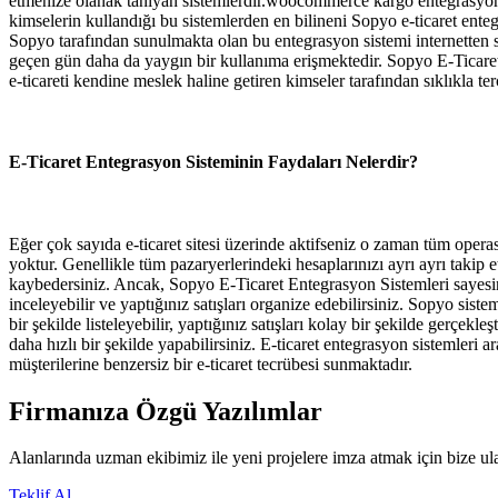
etmenize olanak tanıyan sistemlerdir.woocommerce kargo entegrasyonu Ö
kimselerin kullandığı bu sistemlerden en bilineni Sopyo e-ticaret en
Sopyo tarafından sunulmakta olan bu entegrasyon sistemi internetten sa
geçen gün daha da yaygın bir kullanıma erişmektedir. Sopyo E-Ticaret 
e-ticareti kendine meslek haline getiren kimseler tarafından sıklıkla ter
E-Ticaret Entegrasyon Sisteminin Faydaları Nelerdir?
Eğer çok sayıda e-ticaret sitesi üzerinde aktifseniz o zaman tüm operas
yoktur. Genellikle tüm pazaryerlerindeki hesaplarınızı ayrı ayrı tak
kaybedersiniz. Ancak, Sopyo E-Ticaret Entegrasyon Sistemleri sayesind
inceleyebilir ve yaptığınız satışları organize edebilirsiniz. Sopyo siste
bir şekilde listeleyebilir, yaptığınız satışları kolay bir şekilde gerçekle
daha hızlı bir şekilde yapabilirsiniz. E-ticaret entegrasyon sistemleri
müşterilerine benzersiz bir e-ticaret tecrübesi sunmaktadır.
Firmanıza Özgü Yazılımlar
Alanlarında uzman ekibimiz ile yeni projelere imza atmak için bize ul
Teklif Al