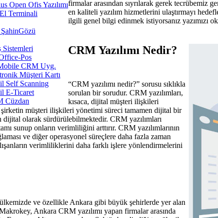
firmalar arasından sıyrılarak gerek tecrübemiz 
us Open Ofis Yazılımı
en kaliteli yazılım hizmetlerini ulaştırmayı hed
l Terminali
ilgili genel bilgi edinmek istiyorsanız yazımızı 
ŞahinGözü
CRM Yazılımı Nedir?
ş Sistemleri
Office-Pos
Mobile CRM Uyg.
tronik Müşteri Kartı
l Self Scanning
“CRM yazılımı nedir?” sorusu sıklıkla
l E-Ticaret
sorulan bir sorudur. CRM yazılımları,
 Cüzdan
kısaca, dijital müşteri ilişkileri
irketin müşteri ilişkileri yönetimi süreci tamamen dijital bir
n dijital olarak sürdürülebilmektedir. CRM yazılımları
rtamı sunup onların verimliliğini arttırır. CRM yazılımlarının
ağlaması ve diğer operasyonel süreçlere daha fazla zaman
şanların verimliliklerini daha farklı işlere yönlendirmelerini
lkemizde ve özellikle Ankara gibi büyük şehirlerde yer alan
r. Makrokey, Ankara CRM yazılımı yapan firmalar arasında