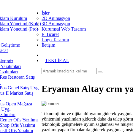
İşler
klam Kurulum
2D Animasyon
klam Yönetimi (Kobi)
3D Animasyon
klam Yönetimi (Pro)
Kurumsal Web Tasarım
E-Ticaret
Logo Tasarımı
 Geliştirme
İletişim
racat
TEKLİF AL
erimiz
Yazılımları
azılımları
es Restoran Satış
.
Eryaman Altay crm ya
os Genel Satış Uyg.
us II Market Satış
.
ius Open Mağaza
ş Uyg.
Teknolojinin ve dijital dünyanın giderek yaygınlaş
zılımları
yöntemini yazılımları giderek daha da talep gör
enter Ofis Yazılımı
teknolojik gelişmelere uyum sağlaması ve müşteri 
hop Ofis Yazılımı
yazılımı yapan firmalar da giderek yaygınlaşmı
usII Ofis Yazılımı