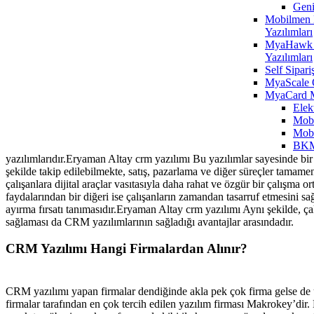
Geni
Mobilmen E
Yazılımları
MyaHawk 
Yazılımları
Self Sipari
MyaScale 
MyaCard 
Elek
Mobi
Mobi
BKM
yazılımlarıdır.Eryaman Altay crm yazılımı Bu yazılımlar sayesinde bir ş
şekilde takip edilebilmekte, satış, pazarlama ve diğer süreçler tamame
çalışanlara dijital araçlar vasıtasıyla daha rahat ve özgür bir çalışma o
faydalarından bir diğeri ise çalışanların zamandan tasarruf etmesini s
ayırma fırsatı tanımasıdır.Eryaman Altay crm yazılımı Aynı şekilde, çalı
sağlaması da CRM yazılımlarının sağladığı avantajlar arasındadır.
CRM Yazılımı Hangi Firmalardan Alınır?
CRM yazılımı yapan firmalar dendiğinde akla pek çok firma gelse de ü
firmalar tarafından en çok tercih edilen yazılım firması Makrokey’di