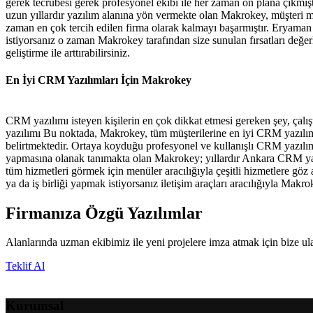
gerek tecrübesi gerek profesyonel ekibi ile her zaman ön plana çıkmış
uzun yıllardır yazılım alanına yön vermekte olan Makrokey, müşteri mem
zaman en çok tercih edilen firma olarak kalmayı başarmıştır. Eryama
istiyorsanız o zaman Makrokey tarafından size sunulan fırsatları değerl
geliştirme ile arttırabilirsiniz.
En İyi CRM Yazılımları İçin Makrokey
CRM yazılımı isteyen kişilerin en çok dikkat etmesi gereken şey, çalış
yazılımı Bu noktada, Makrokey, tüm müşterilerine en iyi CRM yazılı
belirtmektedir. Ortaya koyduğu profesyonel ve kullanışlı CRM yazılımlar
yapmasına olanak tanımakta olan Makrokey; yıllardır Ankara CRM ya
tüm hizmetleri görmek için menüler aracılığıyla çeşitli hizmetlere göz 
ya da iş birliği yapmak istiyorsanız iletişim araçları aracılığıyla Makrok
Firmanıza Özgü Yazılımlar
Alanlarında uzman ekibimiz ile yeni projelere imza atmak için bize ul
Teklif Al
Kurumsal