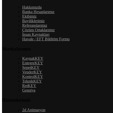
Hakkımızda
Banka Hesaplarımız
Ekibimiz
Bayiliklerimiz
Referanslarımız
Çözüm Ortaklarımız
İnsan Kaynakları
Havale / EFT Bildirim Formu
Markalarımız
KaynakKEY
EntegreKEY
SepetKEY
VenderKEY
KontrolKEY
TeknikKEY
RetKEY
Gensiya
Hizmetlerimiz
2d Animasyon