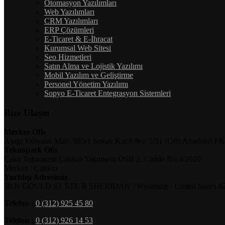
Otomasyon Yazılımları
Web Yazılımları
CRM Yazılımları
ERP Çözümleri
E-Ticaret & E-İhracat
Kurumsal Web Sitesi
Seo Hizmetleri
Satın Alma ve Lojistik Yazılımı
Mobil Yazılım ve Geliştirme
Personel Yönetim Yazılımı
Sopyo E-Ticaret Entegrasyon Sistemleri
Bize Ulaşın
Merkez Ofis
Aşağı Yahyalar Mah. 995/1 Sokak Kat:8 No: 5/31 (Ofis Anadolu) PK
Teknopark Ofis
Çakü Teknokent Çankırı Yakınkent OSB 2. Cadde No:4/2020
Merkez / Çankırı
Yurtdışı Adresimiz
30 N GOULD ST STE R SHERIDAN / Wyoming - United States 8
Telefon :
0 (312) 925 45 80
Telefon :
0 (312) 926 14 53