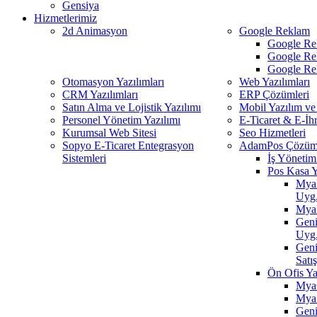
Gensiya
Hizmetlerimiz
2d Animasyon
Google Reklam
Google Re
Google Re
Google Re
Otomasyon Yazılımları
Web Yazılımları
CRM Yazılımları
ERP Çözümleri
Satın Alma ve Lojistik Yazılımı
Mobil Yazılım ve
Personel Yönetim Yazılımı
E-Ticaret & E-İh
Kurumsal Web Sitesi
Seo Hizmetleri
Sopyo E-Ticaret Entegrasyon
AdamPos Çözüml
Sistemleri
İş Yönetim 
Pos Kasa Y
MyaR
Uyg
MyaP
Geni
Uyg
Gen
Satı
Ön Ofis Ya
MyaC
MyaS
Geni