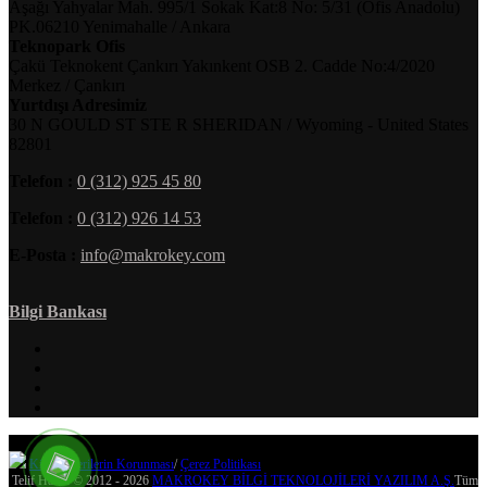
Aşağı Yahyalar Mah. 995/1 Sokak Kat:8 No: 5/31 (Ofis Anadolu)
PK.06210 Yenimahalle / Ankara
Teknopark Ofis
Çakü Teknokent Çankırı Yakınkent OSB 2. Cadde No:4/2020
Merkez / Çankırı
Yurtdışı Adresimiz
30 N GOULD ST STE R SHERIDAN / Wyoming - United States
82801
Telefon :
0 (312) 925 45 80
Telefon :
0 (312) 926 14 53
E-Posta :
info@makrokey.com
Bilgi Bankası
Kişisel Verilerin Korunması
/
Çerez Politikası
Telif Hakkı © 2012 - 2026
MAKROKEY BİLGİ TEKNOLOJİLERİ YAZILIM A.Ş.
Tüm