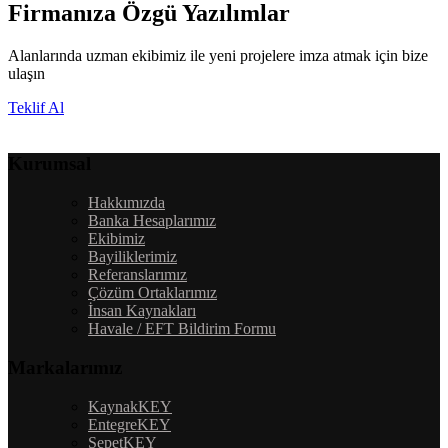
Firmanıza Özgü Yazılımlar
Alanlarında uzman ekibimiz ile yeni projelere imza atmak için bize
ulaşın
Teklif Al
Kurumsal
Hakkımızda
Banka Hesaplarımız
Ekibimiz
Bayiliklerimiz
Referanslarımız
Çözüm Ortaklarımız
İnsan Kaynakları
Havale / EFT Bildirim Formu
Markalarımız
KaynakKEY
EntegreKEY
SepetKEY