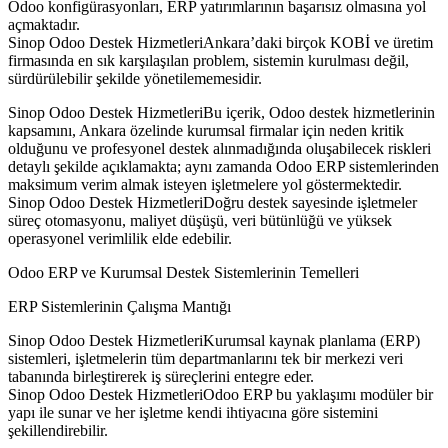
Odoo konfigürasyonları, ERP yatırımlarının başarısız olmasına yol
açmaktadır.
Sinop Odoo Destek HizmetleriAnkara’daki birçok KOBİ ve üretim
firmasında en sık karşılaşılan problem, sistemin kurulması değil,
sürdürülebilir şekilde yönetilememesidir.
Sinop Odoo Destek HizmetleriBu içerik, Odoo destek hizmetlerinin
kapsamını, Ankara özelinde kurumsal firmalar için neden kritik
olduğunu ve profesyonel destek alınmadığında oluşabilecek riskleri
detaylı şekilde açıklamakta; aynı zamanda Odoo ERP sistemlerinden
maksimum verim almak isteyen işletmelere yol göstermektedir.
Sinop Odoo Destek HizmetleriDoğru destek sayesinde işletmeler
süreç otomasyonu, maliyet düşüşü, veri bütünlüğü ve yüksek
operasyonel verimlilik elde edebilir.
Odoo ERP ve Kurumsal Destek Sistemlerinin Temelleri
ERP Sistemlerinin Çalışma Mantığı
Sinop Odoo Destek HizmetleriKurumsal kaynak planlama (ERP)
sistemleri, işletmelerin tüm departmanlarını tek bir merkezi veri
tabanında birleştirerek iş süreçlerini entegre eder.
Sinop Odoo Destek HizmetleriOdoo ERP bu yaklaşımı modüler bir
yapı ile sunar ve her işletme kendi ihtiyacına göre sistemini
şekillendirebilir.