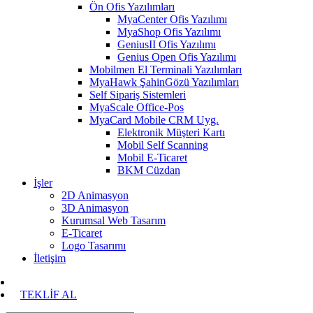
Ön Ofis Yazılımları
MyaCenter Ofis Yazılımı
MyaShop Ofis Yazılımı
GeniusII Ofis Yazılımı
Genius Open Ofis Yazılımı
Mobilmen El Terminali Yazılımları
MyaHawk ŞahinGözü Yazılımları
Self Sipariş Sistemleri
MyaScale Office-Pos
MyaCard Mobile CRM Uyg.
Elektronik Müşteri Kartı
Mobil Self Scanning
Mobil E-Ticaret
BKM Cüzdan
İşler
2D Animasyon
3D Animasyon
Kurumsal Web Tasarım
E-Ticaret
Logo Tasarımı
İletişim
TEKLİF AL