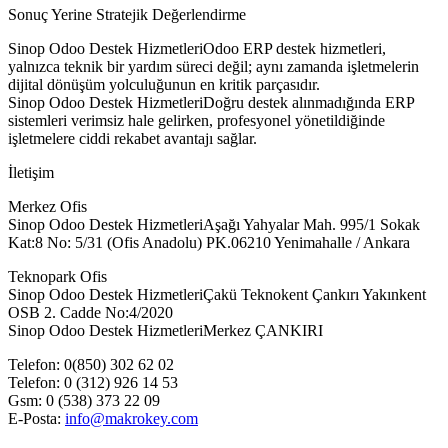
Sonuç Yerine Stratejik Değerlendirme
Sinop Odoo Destek HizmetleriOdoo ERP destek hizmetleri,
yalnızca teknik bir yardım süreci değil; aynı zamanda işletmelerin
dijital dönüşüm yolculuğunun en kritik parçasıdır.
Sinop Odoo Destek HizmetleriDoğru destek alınmadığında ERP
sistemleri verimsiz hale gelirken, profesyonel yönetildiğinde
işletmelere ciddi rekabet avantajı sağlar.
İletişim
Merkez Ofis
Sinop Odoo Destek HizmetleriAşağı Yahyalar Mah. 995/1 Sokak
Kat:8 No: 5/31 (Ofis Anadolu) PK.06210 Yenimahalle / Ankara
Teknopark Ofis
Sinop Odoo Destek HizmetleriÇakü Teknokent Çankırı Yakınkent
OSB 2. Cadde No:4/2020
Sinop Odoo Destek HizmetleriMerkez ÇANKIRI
Telefon: 0(850) 302 62 02
Telefon: 0 (312) 926 14 53
Gsm: 0 (538) 373 22 09
E-Posta:
info@makrokey.com