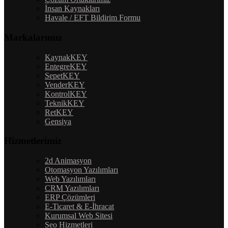
İnsan Kaynakları
Havale / EFT Bildirim Formu
Markalarımız
KaynakKEY
EntegreKEY
SepetKEY
VenderKEY
KontrolKEY
TeknikKEY
RetKEY
Gensiya
Hizmetlerimiz
2d Animasyon
Otomasyon Yazılımları
Web Yazılımları
CRM Yazılımları
ERP Çözümleri
E-Ticaret & E-İhracat
Kurumsal Web Sitesi
Seo Hizmetleri