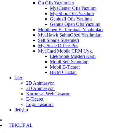
Ön Ofis Yazılımları
MyaCenter Ofis Yazılımı
MyaShop Ofis Yazılımı
GeniusII Ofis Yazılımı
Genius Open Ofis Yazılımı
Mobilmen El Terminali Yazılımları
MyaHawk ŞahinGözü Yazılımları
Self Sipariş Sistemleri
MyaScale Office-Pos
MyaCard Mobile CRM Uyg.
Elektronik Müşteri Kartı
Mobil Self Scanning
Mobil E-Ticaret
BKM Cüzdan
İşler
2D Animasyon
3D Animasyon
Kurumsal Web Tasarım
E-Ticaret
Logo Tasarımı
İletişim
TEKLİF AL