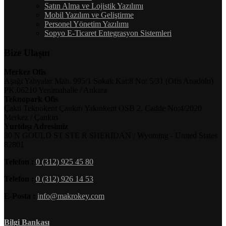
Satın Alma ve Lojistik Yazılımı
Mobil Yazılım ve Geliştirme
Personel Yönetim Yazılımı
Sopyo E-Ticaret Entegrasyon Sistemleri
Bize Ulaşın
Merkez Ofis
Aşağı Yahyalar Mah. 995/1 Sokak Kat:8 No: 5/31 (Ofis Anadolu)
PK.06210 Yenimahalle / Ankara
Teknopark Ofis
Çakü Teknokent Çankırı Yakınkent OSB 2. Cadde No:4/2020
Merkez / Çankırı
Yurtdışı Adresimiz
30 N GOULD ST STE R SHERIDAN / Wyoming - United States
82801
Telefon :
0 (312) 925 45 80
Telefon :
0 (312) 926 14 53
E-Posta :
info@makrokey.com
Bilgi Bankası