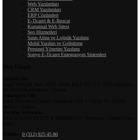
Web Yazılımları
CRM Yazılımları
ERP Çözümleri
E-Ticaret & E-İhracat
Kurumsal Web Sitesi
Seo Hizmetleri
Satın Alma ve Lojistik Yazılımı
Mobil Yazılım ve Geliştirme
Personel Yönetim Yazılımı
Sopyo E-Ticaret Entegrasyon Sistemleri
Bize Ulaşın
Merkez Ofis
Aşağı Yahyalar Mah. 995/1 Sokak Kat:8 No: 5/31 (Ofis Anadolu)
PK.06210 Yenimahalle / Ankara
Teknopark Ofis
Çakü Teknokent Çankırı Yakınkent OSB 2. Cadde No:4/2020
Merkez / Çankırı
Yurtdışı Adresimiz
30 N GOULD ST STE R SHERIDAN / Wyoming - United States
82801
Telefon :
0 (312) 925 45 80