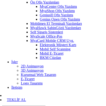
Ön Ofis Yazılımları
MyaCenter Ofis Yazılımı
MyaShop Ofis Yazılımı
GeniusII Ofis Yazılımı
Genius Open Ofis Yazılımı
Mobilmen El Terminali Yazılımları
MyaHawk ŞahinGözü Yazılımları
Self Sipariş Sistemleri
MyaScale Office-Pos
MyaCard Mobile CRM Uyg.
Elektronik Müşteri Kartı
Mobil Self Scanning
Mobil E-Ticaret
BKM Cüzdan
İşler
2D Animasyon
3D Animasyon
Kurumsal Web Tasarım
E-Ticaret
Logo Tasarımı
İletişim
TEKLİF AL