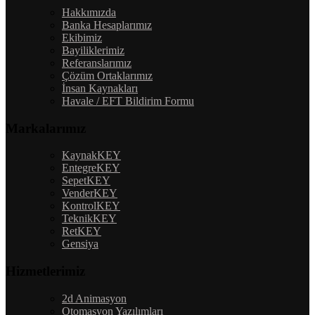
Hakkımızda
Banka Hesaplarımız
Ekibimiz
Bayiliklerimiz
Referanslarımız
Çözüm Ortaklarımız
İnsan Kaynakları
Havale / EFT Bildirim Formu
Markalarımız
KaynakKEY
EntegreKEY
SepetKEY
VenderKEY
KontrolKEY
TeknikKEY
RetKEY
Gensiya
Hizmetlerimiz
2d Animasyon
Otomasyon Yazılımları