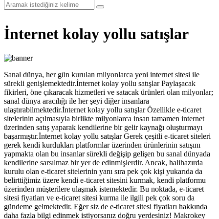
İnternet kolay yollu satışlar
Sanal dünya, her gün kurulan milyonlarca yeni internet sitesi ile
sürekli genişlemektedir.İnternet kolay yollu satışlar Paylaşacak
fikirleri, öne çıkaracak hizmetleri ve satacak ürünleri olan milyonlar;
sanal dünya aracılığı ile her şeyi diğer insanlara
ulaştırabilmektedir.İnternet kolay yollu satışlar Özellikle e-ticaret
sitelerinin açılmasıyla birlikte milyonlarca insan tamamen internet
üzerinden satış yaparak kendilerine bir gelir kaynağı oluşturmayı
başarmıştır.İnternet kolay yollu satışlar Gerek çeşitli e-ticaret siteleri
gerek kendi kurdukları platformlar üzerinden ürünlerinin satışını
yapmakta olan bu insanlar sürekli değişip gelişen bu sanal dünyada
kendilerine sarsılmaz bir yer de edinmişlerdir. Ancak, halihazırda
kurulu olan e-ticaret sitelerinin yanı sıra pek çok kişi yukarıda da
belirttiğimiz üzere kendi e-ticaret sitesini kurmak, kendi platformu
üzerinden müşterilere ulaşmak istemektedir. Bu noktada, e-ticaret
sitesi fiyatları ve e-ticaret sitesi kurma ile ilgili pek çok soru da
gündeme gelmektedir. Eğer siz de e-ticaret sitesi fiyatları hakkında
daha fazla bilgi edinmek istiyorsanız doğru yerdesiniz! Makrokey