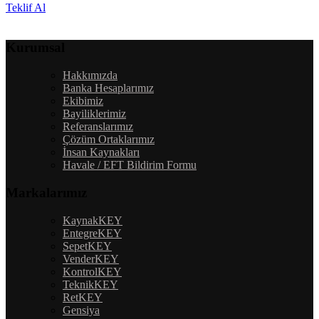
Teklif Al
Kurumsal
Hakkımızda
Banka Hesaplarımız
Ekibimiz
Bayiliklerimiz
Referanslarımız
Çözüm Ortaklarımız
İnsan Kaynakları
Havale / EFT Bildirim Formu
Markalarımız
KaynakKEY
EntegreKEY
SepetKEY
VenderKEY
KontrolKEY
TeknikKEY
RetKEY
Gensiya