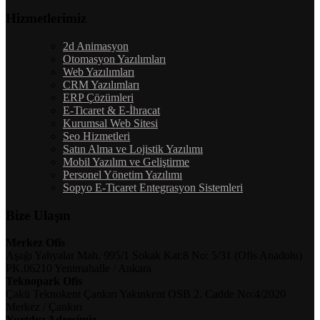
Hizmetlerimiz
2d Animasyon
Otomasyon Yazılımları
Web Yazılımları
CRM Yazılımları
ERP Çözümleri
E-Ticaret & E-İhracat
Kurumsal Web Sitesi
Seo Hizmetleri
Satın Alma ve Lojistik Yazılımı
Mobil Yazılım ve Geliştirme
Personel Yönetim Yazılımı
Sopyo E-Ticaret Entegrasyon Sistemleri
Bize Ulaşın
Merkez Ofis
Aşağı Yahyalar Mah. 995/1 Sokak Kat:8 No: 5/31 (Ofis Anadolu)
PK.06210 Yenimahalle / Ankara
Teknopark Ofis
Çakü Teknokent Çankırı Yakınkent OSB 2. Cadde No:4/2020
Merkez / Çankırı
Yurtdışı Adresimiz