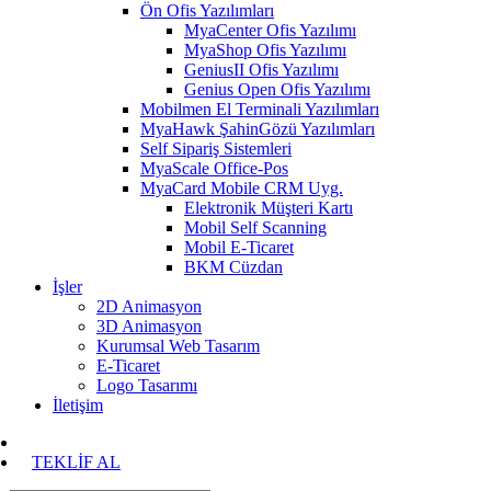
Ön Ofis Yazılımları
MyaCenter Ofis Yazılımı
MyaShop Ofis Yazılımı
GeniusII Ofis Yazılımı
Genius Open Ofis Yazılımı
Mobilmen El Terminali Yazılımları
MyaHawk ŞahinGözü Yazılımları
Self Sipariş Sistemleri
MyaScale Office-Pos
MyaCard Mobile CRM Uyg.
Elektronik Müşteri Kartı
Mobil Self Scanning
Mobil E-Ticaret
BKM Cüzdan
İşler
2D Animasyon
3D Animasyon
Kurumsal Web Tasarım
E-Ticaret
Logo Tasarımı
İletişim
TEKLİF AL