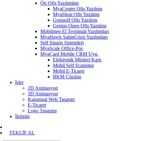
Ön Ofis Yazılımları
MyaCenter Ofis Yazılımı
MyaShop Ofis Yazılımı
GeniusII Ofis Yazılımı
Genius Open Ofis Yazılımı
Mobilmen El Terminali Yazılımları
MyaHawk ŞahinGözü Yazılımları
Self Sipariş Sistemleri
MyaScale Office-Pos
MyaCard Mobile CRM Uyg.
Elektronik Müşteri Kartı
Mobil Self Scanning
Mobil E-Ticaret
BKM Cüzdan
İşler
2D Animasyon
3D Animasyon
Kurumsal Web Tasarım
E-Ticaret
Logo Tasarımı
İletişim
TEKLİF AL