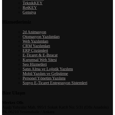
TeknikKEY
RetKEY
Gensiya
Hizmetlerimiz
2d Animasyon
Otomasyon Yazılımları
Web Yazılımları
CRM Yazılımları
ERP Çözümleri
E-Ticaret & E-İhracat
Kurumsal Web Sitesi
Seo Hizmetleri
Satın Alma ve Lojistik Yazılımı
Mobil Yazılım ve Geliştirme
Personel Yönetim Yazılımı
Sopyo E-Ticaret Entegrasyon Sistemleri
Bize Ulaşın
Merkez Ofis
Aşağı Yahyalar Mah. 995/1 Sokak Kat:8 No: 5/31 (Ofis Anadolu)
PK.06210 Yenimahalle / Ankara