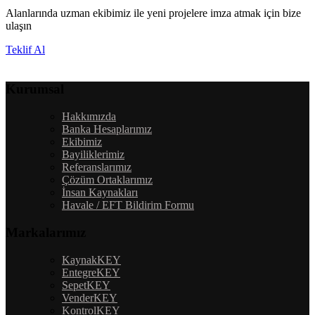
Alanlarında uzman ekibimiz ile yeni projelere imza atmak için bize
ulaşın
Teklif Al
Kurumsal
Hakkımızda
Banka Hesaplarımız
Ekibimiz
Bayiliklerimiz
Referanslarımız
Çözüm Ortaklarımız
İnsan Kaynakları
Havale / EFT Bildirim Formu
Markalarımız
KaynakKEY
EntegreKEY
SepetKEY
VenderKEY
KontrolKEY